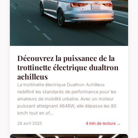
Découvrez la puissance de la
trottinette électrique dualtron
achilleus
La trottinette électrique Dualtron Achilleus
redéfinit les standards de performance pour les
amateurs de mobilité urbaine. Avec un moteur
puissant atteignant 4648W, elle dépasse les 80
km/h tout en of...
28 avril 2025
4 min de lecture →