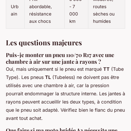
Urb
abordable,
- 7
routes
ain
résistance
000
sèches ou
aux chocs
km
humides
Les questions majeures
Puis-je monter un pneu 110/70 R17 avec une
chambre à air sur une jante à rayons ?
Oui, mais uniquement si le pneu est marqué
TT
(Tube
Type). Les pneus
TL
(Tubeless) ne doivent pas être
utilisés avec une chambre à air, car la pression
pourrait endommager la structure interne. Les jantes à
rayons peuvent accueillir les deux types, à condition
que le pneu soit adapté. Vérifiez bien le flanc du pneu
avant tout achat.
Que faire si ma moto bridée A2 nécessite une