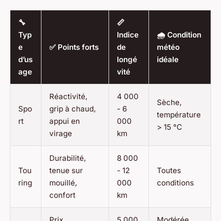
🔧
📏
Typ
Indice
🌧️ Condition
e
✅ Points forts
de
météo
d’us
longé
idéale
age
vité
Réactivité,
4 000
Sèche,
Spo
grip à chaud,
- 6
température
rt
appui en
000
> 15 °C
virage
km
Durabilité,
8 000
Tou
tenue sur
- 12
Toutes
ring
mouillé,
000
conditions
confort
km
Prix
5 000
Modérée,