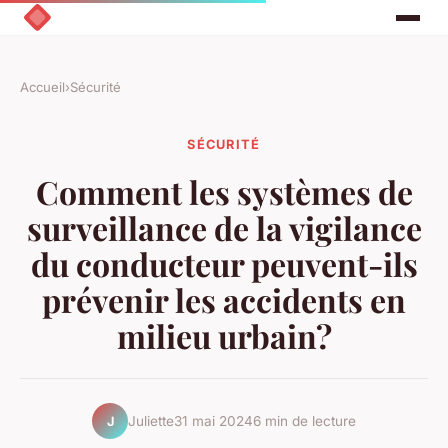
Accueil
›
Sécurité
SÉCURITÉ
Comment les systèmes de
surveillance de la vigilance
du conducteur peuvent-ils
prévenir les accidents en
milieu urbain?
Juliette
31 mai 2024
6 min de lecture
J